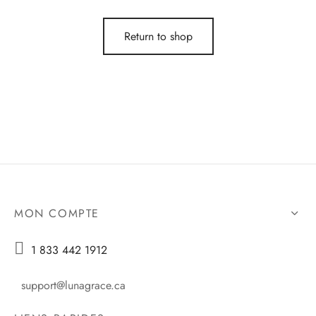
es d’oreilles
Return to shop
es et autres
MON COMPTE

1 833 442 1912
support@lunagrace.ca