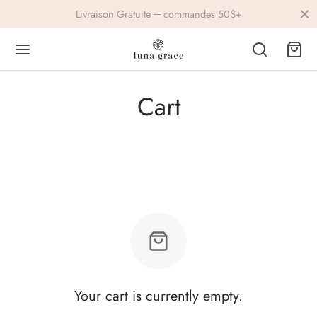
Livraison Gratuite ─ commandes 50$+
Cart
Back
Back
IVEWEAR
ESSORIES
lets
ings
s
vre
Your cart is currently empty.
ers