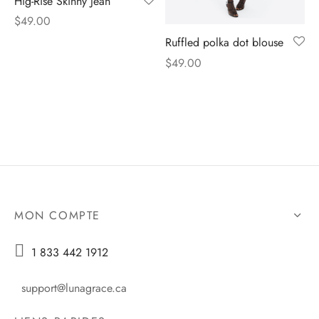
Hig-Rise Skinny Jean
$
49.00
es d’oreilles
Ruffled polka dot blouse
$
49.00
es et autres
MON COMPTE

1 833 442 1912
support@lunagrace.ca