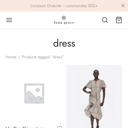
Livraison Gratuite ─ commandes 50$+
dress
Back
Back
Home
/
Products tagged “dress”
IVEWEAR
ESSORIES
lets
ings
s
vre
ers