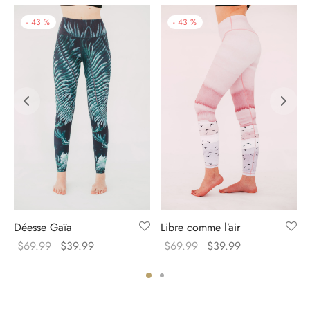
-
43
%
-
43
%
Déesse Gaïa
Libre comme l’air
Original
Current
Original
Current
$
69.99
$
39.99
$
69.99
$
39.99
price
price
price
price
was:
is:
was:
is:
$69.99.
$39.99.
$69.99.
$39.99.