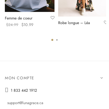
Femme de coeur
Robe longue – Léa
Original
Current
$
24.99
$
10.99
price
price
was:
is:
$24.99.
$10.99.
MON COMPTE

1 833 442 1912
support@lunagrace.ca