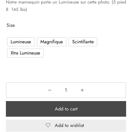
Notre mannequin porte un Lumineuse sur cette photo. (5 pied
was:
is:
8 145 lbs)
$24.99.
$10.99.
Size
Lumineuse
Magnifique
Scintillante
Xtra Lumineuse
Add to cart
Add to wishlist