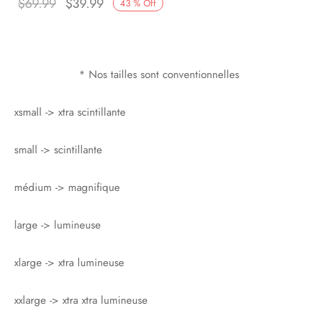
Original
Current
$
69.99
$
39.99
43
%
Off
price
price
was:
is:
$69.99.
$39.99.
* Nos tailles sont conventionnelles
xsmall -> xtra scintillante
small -> scintillante
médium -> magnifique
large -> lumineuse
xlarge -> xtra lumineuse
xxlarge -> xtra xtra lumineuse