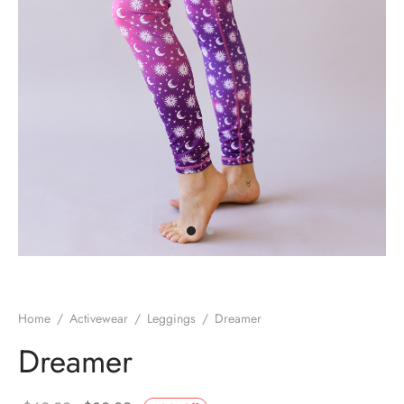
es d’oreilles
es et autres
Home
/
Activewear
/
Leggings
/
Dreamer
Dreamer