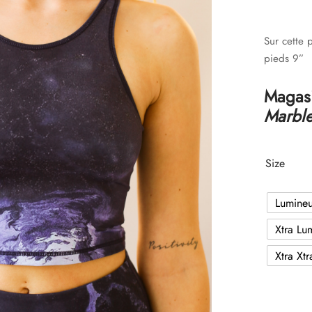
Sur cette 
pieds 9”
Magasi
Marbl
Size
Lumine
Xtra Lu
Xtra Xt