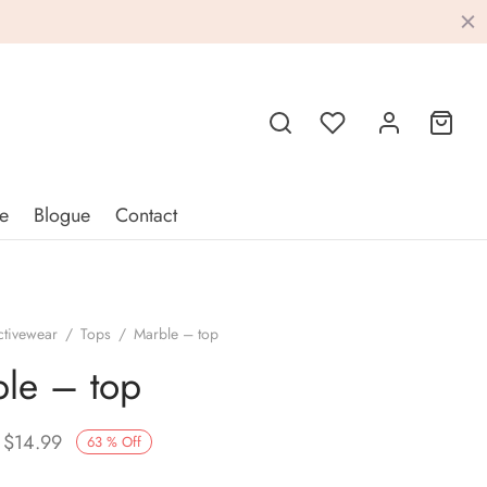
e
Blogue
Contact
ctivewear
/
Tops
/
Marble – top
le – top
Original
Current
$
14.99
63
%
Off
price
price