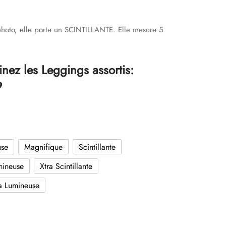
was:
is:
$39.99.
$14.99.
photo, elle porte un SCINTILLANTE. Elle mesure 5
nez les Leggings assortis:
e
use
Magnifique
Scintillante
mineuse
Xtra Scintillante
ra Lumineuse