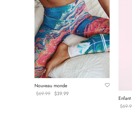
Nouveau monde
Original
Current
$
69.99
$
39.99
Enfant 
price
price
Select options
$
69.9
was:
is:
Select
$69.99.
$39.99.