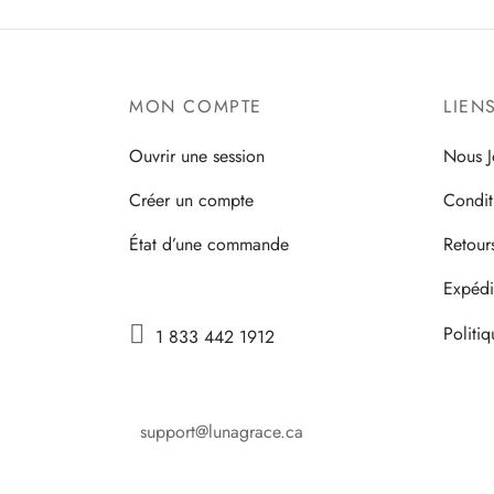
MON COMPTE
LIEN
Ouvrir une session
Nous J
Créer un compte
Condit
État d’une commande
Retour
Expédi

Politi
1 833 442 1912
support@lunagrace.ca