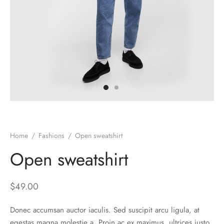
es d’oreilles
es et autres
Home
/
Fashions
/
Open sweatshirt
Open sweatshirt
$
49.00
Donec accumsan auctor iaculis. Sed suscipit arcu ligula, at
egestas magna molestie a. Proin ac ex maximus, ultrices justo