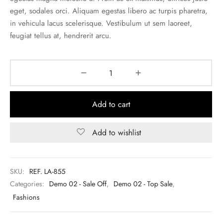
eget, sodales orci. Aliquam egestas libero ac turpis pharetra,
in vehicula lacus scelerisque. Vestibulum ut sem laoreet,
feugiat tellus at, hendrerit arcu.
Add to cart
Add to wishlist
SKU:
REF. LA-855
Categories:
Demo 02 - Sale Off
,
Demo 02 - Top Sale
,
Fashions