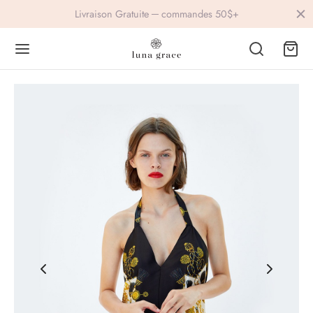
Livraison Gratuite ─ commandes 50$+
Back
Back
IVEWEAR
ESSORIES
lets
ings
s
vre
ers