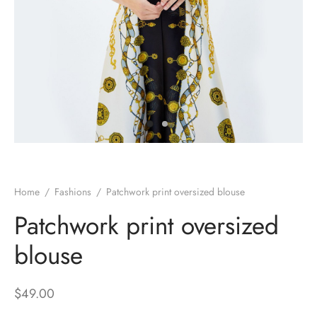
es d’oreilles
es et autres
Home
/
Fashions
/
Patchwork print oversized blouse
Patchwork print oversized
blouse
$
49.00