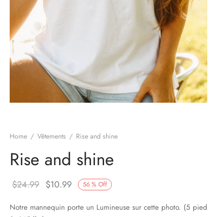
es d’oreilles
es et autres
Home
/
Vêtements
/
Rise and shine
Rise and shine
Original
Current
$
24.99
$
10.99
56
%
Off
price
price
Notre mannequin porte un Lumineuse sur cette photo. (5 pied
was:
is: