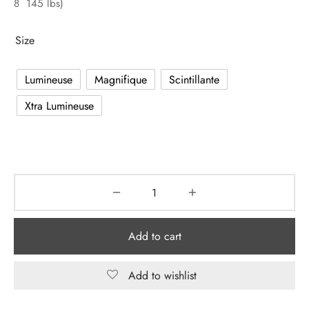
8 145 lbs)
$24.99.
$10.99.
Size
Lumineuse
Magnifique
Scintillante
Xtra Lumineuse
Add to cart
Add to wishlist