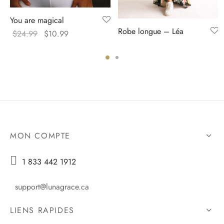
You are magical
Robe longue – Léa
Original
Current
$
24.99
$
10.99
price
price
was:
is:
$24.99.
$10.99.
MON COMPTE

1 833 442 1912
support@lunagrace.ca
LIENS RAPIDES