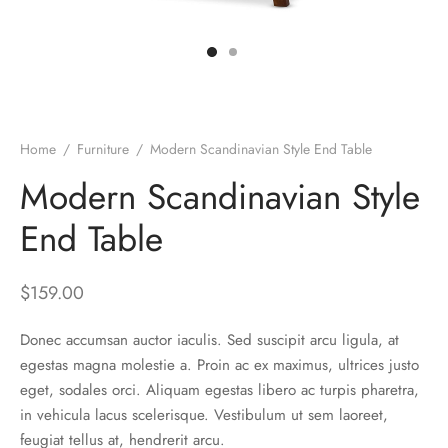
es d’oreilles
es et autres
Home
/
Furniture
/
Modern Scandinavian Style End Table
Modern Scandinavian Style
End Table
$
159.00
Donec accumsan auctor iaculis. Sed suscipit arcu ligula, at
egestas magna molestie a. Proin ac ex maximus, ultrices justo
eget, sodales orci. Aliquam egestas libero ac turpis pharetra,
in vehicula lacus scelerisque. Vestibulum ut sem laoreet,
feugiat tellus at, hendrerit arcu.