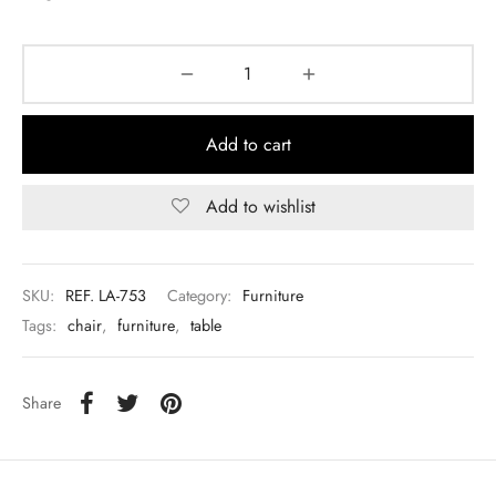
Add to cart
Add to wishlist
SKU:
REF. LA-753
Category:
Furniture
Tags:
chair
,
furniture
,
table
Share